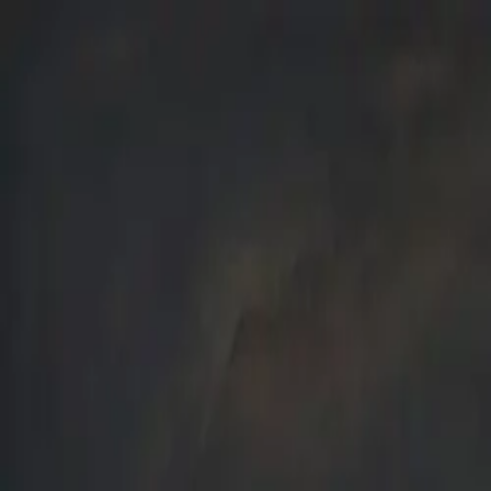
Prejsť na obsah
Galéria mesta
Bratislavy
Výstavy a podujatia
Objavujte
Vzdelávanie umením
Zbierky
Umenie mesta
O galérii
Navštívte