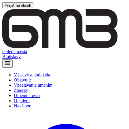
Prejsť na obsah
Galéria mesta
Bratislavy
Výstavy a podujatia
Objavujte
Vzdelávanie umením
Zbierky
Umenie mesta
O galérii
Navštívte