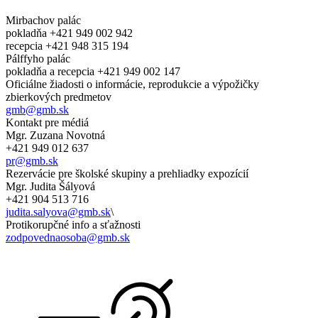
Mirbachov palác
pokladňa +421 949 002 942
recepcia +421 948 315 194
Pálffyho palác
pokladňa a recepcia +421 949 002 147
Oficiálne žiadosti o informácie, reprodukcie a výpožičky
zbierkových predmetov
gmb@gmb.sk
Kontakt pre médiá
Mgr. Zuzana Novotná
+421 949 012 637
pr@gmb.sk
Rezervácie pre školské skupiny a prehliadky expozícií
Mgr. Judita Šályová
+421 904 513 716
judita.salyova@gmb.sk
\
Protikorupčné info a sťažnosti
zodpovednaosoba@gmb.sk