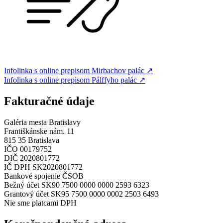
Infolinka s online prepisom Mirbachov palác
↗
Infolinka s online prepisom Pálffyho palác
↗
Fakturačné údaje
Galéria mesta Bratislavy
Františkánske nám. 11
815 35 Bratislava
IČO 00179752
DIČ 2020801772
IČ DPH SK2020801772
Bankové spojenie ČSOB
Bežný účet SK90 7500 0000 0000 2593 6323
Grantový účet SK95 7500 0000 0002 2503 6493
Nie sme platcami DPH