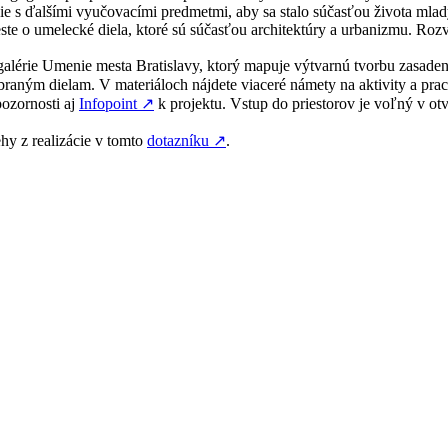
nie s ďalšími vyučovacími predmetmi, aby sa stalo súčasťou života ml
este o umelecké diela, ktoré sú súčasťou architektúry a urbanizmu. Ro
alérie Umenie mesta Bratislavy, ktorý mapuje výtvarnú tvorbu zasade
raným dielam. V materiáloch nájdete viaceré námety na aktivity a prac
pozornosti aj
Infopoint
↗
k projektu. Vstup do priestorov je voľný v otv
ehy z realizácie v tomto
dotazníku
↗
.