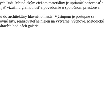
adých ľudí. Metodickým cieľom materiálov je upriamiť pozornosť a
zvíjať vizuálnu gramotnosť a povedomie o spoločnom priestore a
nú do architektúry hlavného mesta. Výstupom je postupne sa
ovné listy, realizovateľné nielen na výtvarnej výchove. Metodické
áracích hodinách galérie.