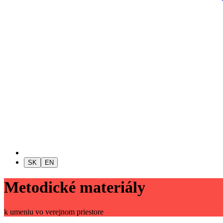
SK
EN
Metodické materiály
k umeniu vo verejnom priestore