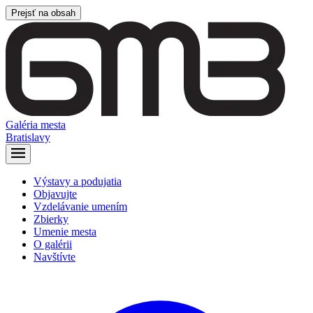
Prejsť na obsah
Galéria mesta
Bratislavy
Výstavy a podujatia
Objavujte
Vzdelávanie umením
Zbierky
Umenie mesta
O galérii
Navštívte