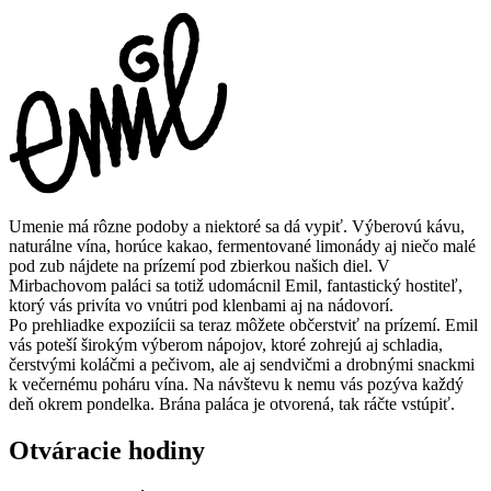
Umenie má rôzne podoby a niektoré sa dá vypiť. Výberovú kávu,
naturálne vína, horúce kakao, fermentované limonády aj niečo malé
pod zub nájdete na prízemí pod zbierkou našich diel. V
Mirbachovom paláci sa totiž udomácnil Emil, fantastický hostiteľ,
ktorý vás privíta vo vnútri pod klenbami aj na nádovorí.
Po prehliadke expoziícii sa teraz môžete občerstviť na prízemí. Emil
vás poteší širokým výberom nápojov, ktoré zohrejú aj schladia,
čerstvými koláčmi a pečivom, ale aj sendvičmi a drobnými snackmi
k večernému poháru vína. Na návštevu k nemu vás pozýva každý
deň okrem pondelka. Brána paláca je otvorená, tak ráčte vstúpiť.
Otváracie hodiny