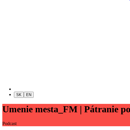
SK
EN
Umenie mesta_FM | Pátranie po 
Podcast