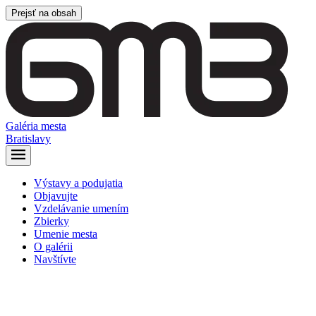
Prejsť na obsah
Galéria mesta
Bratislavy
Výstavy a podujatia
Objavujte
Vzdelávanie umením
Zbierky
Umenie mesta
O galérii
Navštívte