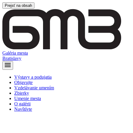
Prejsť na obsah
Galéria mesta
Bratislavy
Výstavy a podujatia
Objavujte
Vzdelávanie umením
Zbierky
Umenie mesta
O galérii
Navštívte